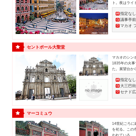
ト。夜はライ
指定な
議事亭前
マカオ 
セントポール大聖堂
マカオのシン
1835年の
た。展望台か
指定な
大三巴街
セナド広
マーコミュウ
14世紀ごろに
を祀る。この
われている。