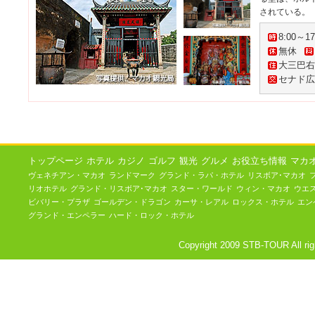
されている。
8:00～17
無休
大三巴右
セナド広
トップページ
ホテル
カジノ
ゴルフ
観光
グルメ
お役立ち情報
マカ
ヴェネチアン・マカオ
ランドマーク
グランド・ラパ・ホテル
リスボア･マカオ
リオホテル
グランド・リスボア･マカオ
スター・ワールド
ウィン・マカオ
ウエ
ビバリー・プラザ
ゴールデン・ドラゴン
カーサ・レアル
ロックス・ホテル
エン
グランド・エンペラー
ハード・ロック・ホテル
Copyright 2009 STB-TOUR Al