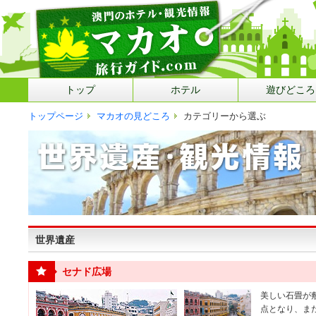
トップ
ホテル
遊びどころ
トップページ
マカオの見どころ
カテゴリーから選ぶ
世界遺産
セナド広場
美しい石畳が
点となり、ま