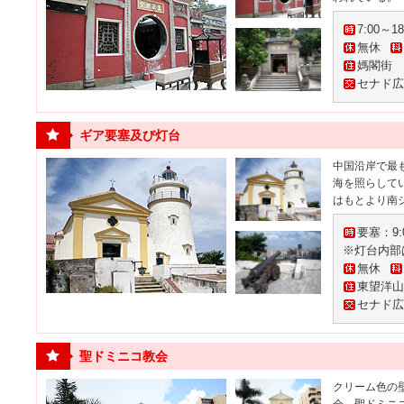
7:00～18
無休
媽閣街
セナド広
ギア要塞及び灯台
中国沿岸で最
海を照らして
はもとより南
要塞：9:
※灯台内部
無休
東望洋山
セナド広
聖ドミニコ教会
クリーム色の