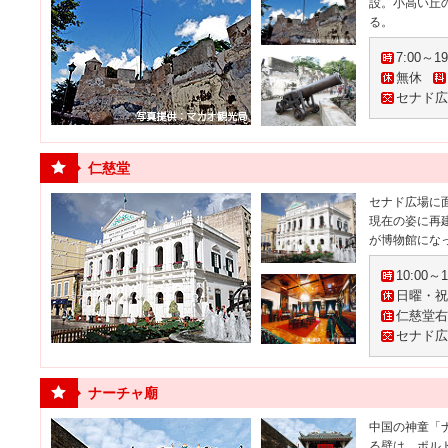
設。小高い丘
る。
7:00～19
無休
セナド広
仁慈堂
セナド広場に
現在の姿に再
が博物館にな
10:00～
日曜・祝
仁慈堂右
セナド広
ナーチャ廟
中国の神童「
る壁は、ポル