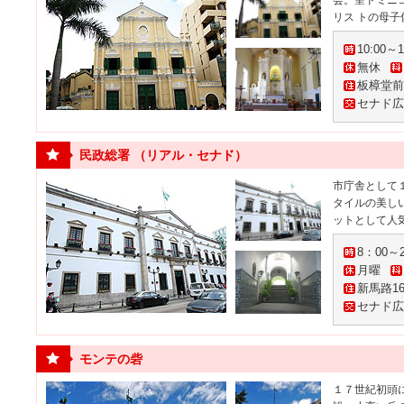
会。聖ドミニ
リス トの母
10:00～1
無休
板樟堂前
セナド広
民政総署 （リアル・セナド）
市庁舎として
タイルの美し
ットとして人
8：00～
月曜
新馬路16
セナド広
モンテの砦
１７世紀初頭